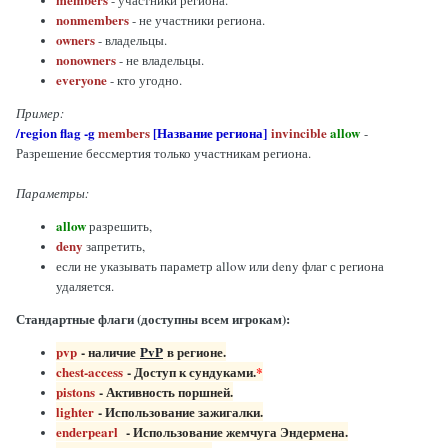
nonmembers
- не участники региона.
owners
- владельцы.
nonowners
- не владельцы.
everyone
- кто угодно.
Пример:
/region flag -g
members
[Название региона]
invincible
allow
-
Разрешение бессмертия только участникам региона.
Параметры:
allow
разрешить,
deny
запретить,
если не указывать параметр allow или deny флаг с региона
удаляется.
Стандартные флаги (доступны всем игрокам):
pvp
- наличие
PvP
в регионе.
chest-access
- Доступ к сундуками.
*
pistons
- Активность поршней.
lighter
- Использование зажигалки.
enderpearl
- Использование жемчуга Эндермена.