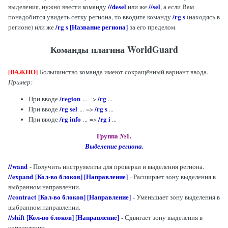
//desel
//sel
выделения, нужно ввести команду
или же
, а если Вам
/rg s
понадобится увидеть сетку региона, то вводите команду
(находясь в
/rg s [Название региона]
регионе) или же
за его пределом
.
Команды плагина WorldGuard
[ВАЖНО]
Большинство команда имеют сокращённый вариант ввода.
Пример:
/region
/rg
При вводе
... =>
...
/rg sel
/
rg s
При вводе
... =>
...
/rg info
/rg i
При вводе
... =>
...
Группа №1.
Выделение региона.
//wand
- Получить инструменты для проверки и выделения региона.
//expand
[Кол-во блоков] [Направление]
- Расширяет зону выделения в
выбранном направлении.
//contract [Кол-во блоков] [Направление]
- Уменьшает зону выделения в
выбранном направлении.
//shift [Кол-во блоков] [Направление]
- Сдвигает зону выделения в
направлении.