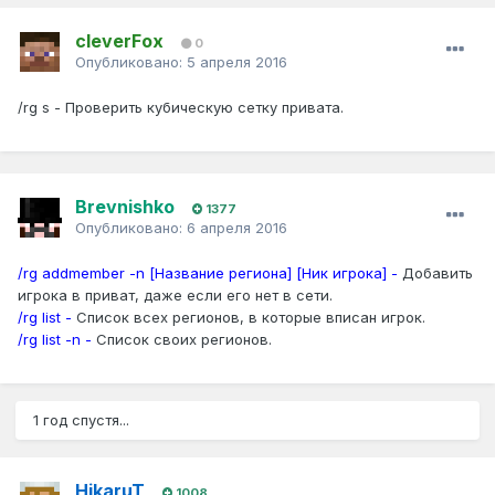
cleverFox
0
Опубликовано:
5 апреля 2016
/rg s - Проверить кубическую сетку привата.
Brevnishko
1377
Опубликовано:
6 апреля 2016
/rg addmember -n [Название региона]
[Ник игрока]
-
Добавить
игрока в приват, даже если его нет в сети.
/rg list -
Список всех регионов, в которые вписан игрок.
/rg list -n -
Список своих регионов.
1 год спустя...
HikaruT
1008