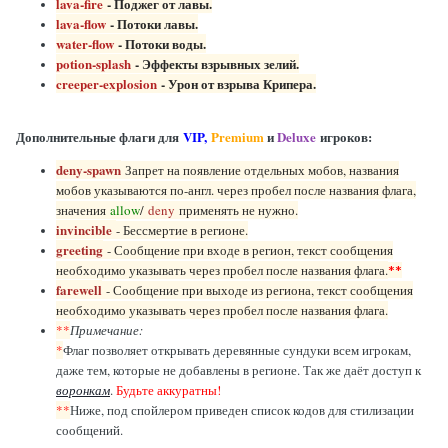
lava-fire
- Поджег от лавы.
lava-flow
- Потоки лавы.
water-flow
- Потоки воды.
potion-splash
- Эффекты взрывных зелий.
creeper-explosion
- Урон от взрыва Крипера.
Дополнительные флаги для
VIP,
Premium
и
Deluxe
игроков:
deny-spawn
Запрет на появление отдельных мобов, названия
мобов указываются по-англ. через пробел после названия флага,
значения
allow
/
deny
применять не нужно.
invincible
- Бессмертие в регионе.
greeting
- Сообщение при входе в регион, текст сообщения
необходимо указывать через пробел после названия флага.
**
farewell
- Сообщение при выходе из региона, текст сообщения
необходимо указывать через пробел после названия флага.
**
Примечание:
*
Флаг позволяет открывать деревянные сундуки всем игрокам,
даже тем, которые не добавлены в регионе. Так же даёт доступ к
воронкам
.
Будьте аккуратны!
**
Ниже, под спойлером приведен список кодов для стилизации
сообщений.