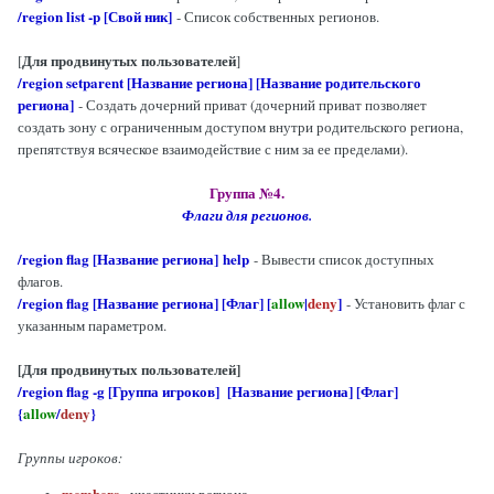
/region list -p [Свой ник]
- Список собственных регионов.
Для продвинутых пользователей
[
]
/region setparent [Название региона] [Название родительского
региона]
- Создать дочерний приват (дочерний приват позволяет
создать зону с ограниченным доступом внутри родительского региона,
препятствуя всяческое взаимодействие с ним за ее пределами).
Группа №4.
Флаги для регионов.
/region flag [Название региона] help
- Вывести список доступных
флагов.
/region flag [Название региона] [Флаг] [
allow
|
deny
]
- Установить флаг с
указанным параметром.
[Для продвинутых пользователей]
/region flag -g [Группа игроков] [Название региона] [Флаг]
{
allow
/
deny
}
Группы игроков:
members
- участники региона.