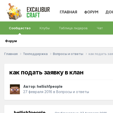
ГЛАВНАЯ
ФОРУМ
ДО
Сообщество
Клубы
Таблица лидеров
Чат
Форум
Главная
Техподдержка
Вопросы и ответы
как подать зая
как подать заявку в клан
Автор:
hellish1people
27 февраля 2016
в
Вопросы и ответы
hellish1people
Опубликовано:
27 февраля 2016