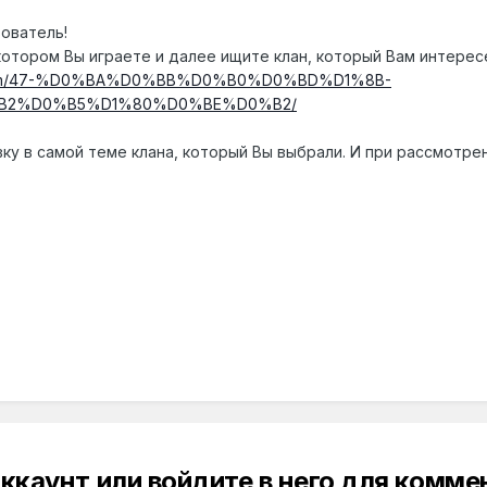
ователь!
котором Вы играете и далее ищите клан, который Вам интересе
.ru/forum/47-%D0%BA%D0%BB%D0%B0%D0%BD%D1%8B-
B2%D0%B5%D1%80%D0%BE%D0%B2/
ку в самой теме клана, который Вы выбрали. И при рассмотре
ккаунт или войдите в него для комм