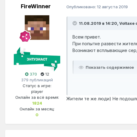
FireWinner
Опубликовано:
12 августа 2019
11.08.2019 в 14:20,
Voltaxe
с
Всем привет.
При попытке развести жител
Возникают всплывающие серде
Показать содержимое
370
12
379 публикаций
Может кто нибудь знает наве
Статус в игре:
player
Онлайн за всё время:
Жители те же люди) Не подошли
1824
Онлайн за месяц:
0