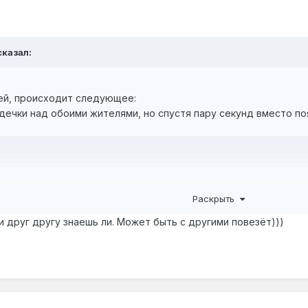
казал:
ей, происходит следующее:
чки над обоими жителями, но спустя пару секунд вместо поя
рняка, в чем проблема?
Раскрыть
 друг другу знаешь ли. Может быть с другими повезёт)))