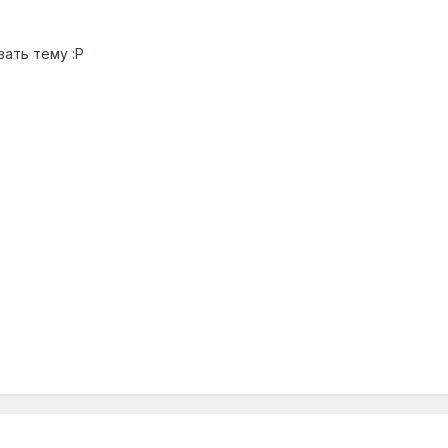
ывать тему
:Р