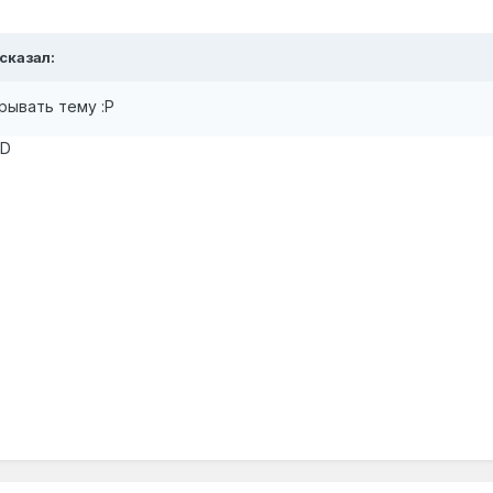
сказал:
крывать тему
:Р
XD