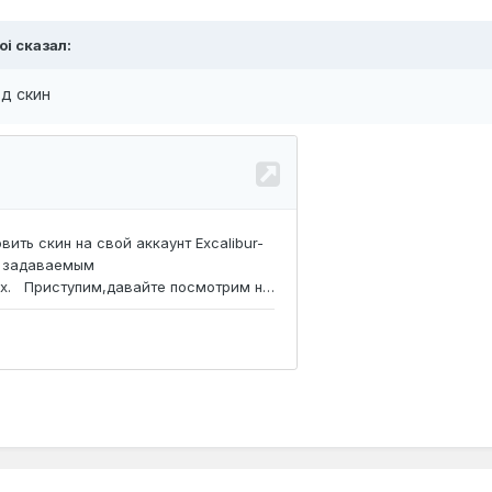
oi
сказал:
3д скин